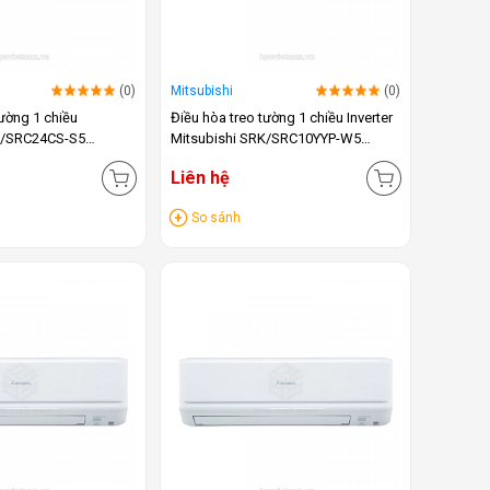
(0)
Mitsubishi
(0)
tường 1 chiều
Điều hòa treo tường 1 chiều Inverter
K/SRC24CS-S5
Mitsubishi SRK/SRC10YYP-W5
(9000BTU)
Liên hệ
So sánh