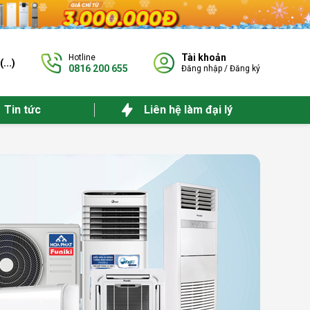
Tài khoản
Hotline
(
...
)
0816 200 655
Đăng nhập
/
Đăng ký
Tin tức
Liên hệ làm đại lý