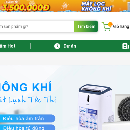
...
Tìm kiếm
Giỏ hàng
hẩm Hot
Dự án