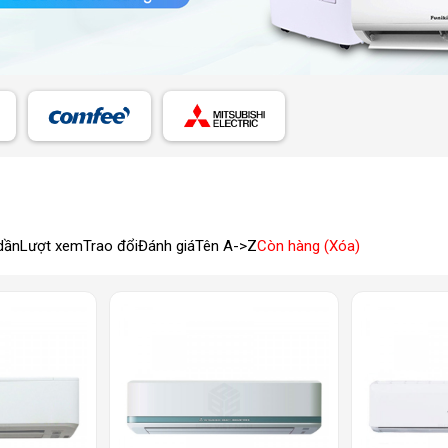
dần
Lượt xem
Trao đổi
Đánh giá
Tên A->Z
Còn hàng (Xóa)