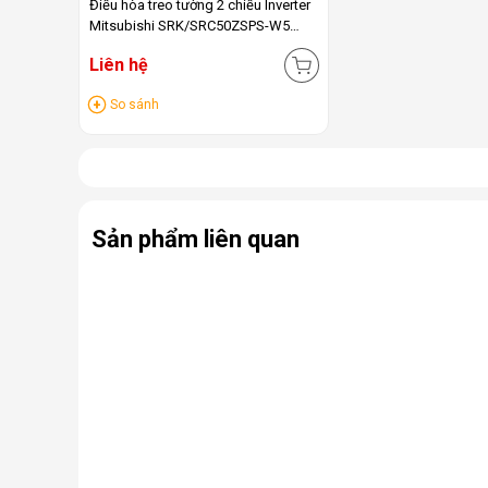
Điều hòa treo tường 2 chiều Inverter
Mitsubishi SRK/SRC50ZSPS-W5
(12.000BTU)
Liên hệ
So sánh
Sản phẩm liên quan