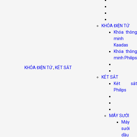
KHÓA ĐIỆN TỬ
Khóa thông
minh
Kaadas
Khóa thông
minh Philips
KHÓA ĐIỆN TỬ
,
KÉT SẮT
KÉT SẮT
Két sắt
Philips
MÁY SƯỞI
Máy
sưởi
dầu