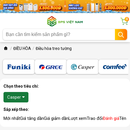
0
ĐIỀU HÒA
Điều hòa treo tường
Chọn theo tiêu chí:
Casper
Sắp xếp theo:
Mới nhất
Giá tăng dần
Giá giảm dần
Lượt xem
Trao đổi
Đánh giá
Tên 