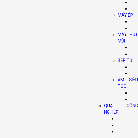
MÁY ÉP
MÁY HÚT
MÙI
BẾP TỪ
ẤM SIÊU
TỐC
QUẠT CÔNG
NGHIỆP