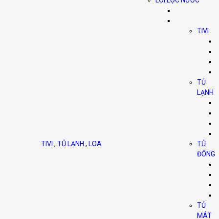
LÕI LỌC NƯỚC
TIVI
TỦ
LẠNH
TIVI
,
TỦ LẠNH
,
LOA
TỦ
ĐÔNG
TỦ
MÁT