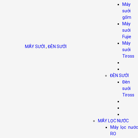
Máy
sưởi
gốm
Máy
sưởi
Fujie
Máy
MÁY SƯỞI
,
ĐÈN SƯỞI
sưởi
Tiross
ĐÈN SƯỞI
Đèn
sưởi
Tiross
MÁY LỌC NƯỚC
Máy lọc nước
RO