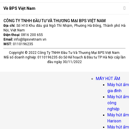
Về BPS Việt Nam
CÔNG TY TNHH ĐẦU TƯ VÀ THƯƠNG MẠI BPS VIỆT NAM
Địa chỉ:
Số H10 Khu đấu giá Ngô Thì Nhậm, Phường Hà Đông, Thành phố Hà
Nội, Việt Nam
Điện thoại:
0816 200 655
Email:
info@bpsvietnam.vn
MST:
0110196235
Copyright © 2022 Công Ty TNHH Đầu Tư Và Thương Mại BPS Việt Nam.
Mã số doanh nghiệp: 0110196235 do Sở Kế hoạch & Đầu tư TP Hà Nội cấp lần
đầu ngày 30/11/2022
MÁY HÚT ẨM
Máy hút ẩm
gia đình
Máy hút ẩm
công
nghiệp
Máy hút ẩm
Harison
Máy hút ẩm