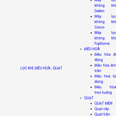
Máy lọc
không khí
Daikin
Máy lọc
không khí
Cesco
Máy lọc
không khí
FujiHome
ĐIỀU HOÀ
Điều hòa di
động
Điều hòa âm
LỌC KHÍ
,
ĐIỀU HOÀ
,
QUẠT
trần
Điều hòa tủ
đứng
Điều hòa
treo tường
QUẠT
QUẠT ĐIỆN
Quạt cây
Quạt trần