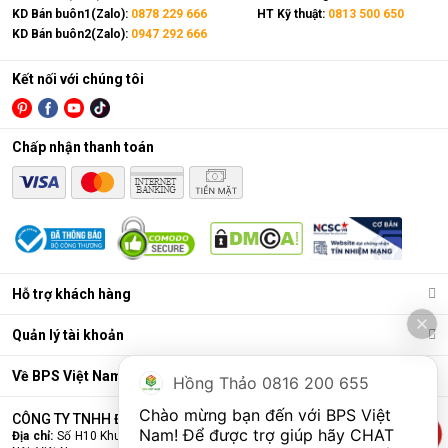
KD Bán buôn1(Zalo):
0878 229 666
HT Kỹ thuật:
0813 500 650
KD Bán buôn2(Zalo):
0947 292 666
Kết nối với chúng tôi
Chấp nhận thanh toán
Hỗ trợ khách hàng
Quản lý tài khoản
Về BPS Việt Nam
Hồng Thảo 0816 200 655
Chào mừng bạn đến với BPS Việt 
CÔNG TY TNHH ĐẦU TƯ VÀ THƯƠNG MẠI BPS VIỆT NAM
Nam! Để được trợ giúp hãy CHAT 
Địa chỉ:
Số H10 Khu đấu giá Ngô Thì Nhậm, Phường Hà Đông, Thành phố Hà