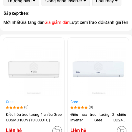
Thương hiệu
Công nghệ Inverter
Loại máy
Sắp xếp theo:
Mới nhất
Giá tăng dần
Giá giảm dần
Lượt xem
Trao đổi
Đánh giá
Tên 
Gree
Gree
(0)
(0)
Điều hòa treo tường 1 chiều Gree
Điều hòa treo tường 2 chiều
COSMO18CN (18.000BTU)
Inverter Gree BD24HI
(24.000BTU)
Liên hệ
Liên hệ