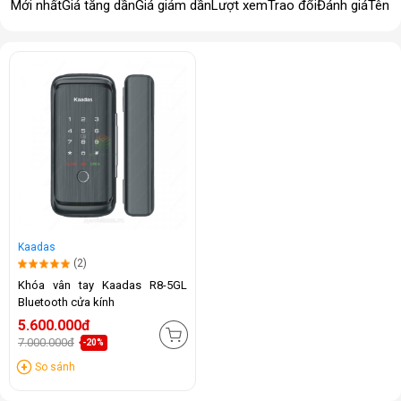
Mới nhất
Giá tăng dần
Giá giảm dần
Lượt xem
Trao đổi
Đánh giá
Tên 
Kaadas
(2)
Khóa vân tay Kaadas R8-5GL
Bluetooth cửa kính
5.600.000đ
7.000.000đ
-20%
So sánh