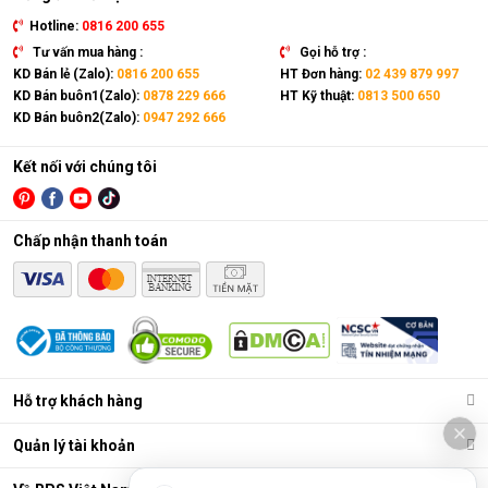
Hotline:
0816 200 655
Tư vấn mua hàng :
Gọi hỗ trợ :
KD Bán lẻ (Zalo):
0816 200 655
HT Đơn hàng:
02 439 879 997
KD Bán buôn1(Zalo):
0878 229 666
HT Kỹ thuật:
0813 500 650
KD Bán buôn2(Zalo):
0947 292 666
Kết nối với chúng tôi
Chấp nhận thanh toán
Năm 1995, Kaadas cho ra mắt dòng khóa điện tử đầu tiên,
đánh dấu bước ngoặt lớn trong ngành bảo mật an ninh. Sau 30
năm phát triển, Kaadas đã mở rộng phạm vi hoạt động của
mình trên 67 quốc gia và phục vị hơn 6 triệu gia đình trên toàn
thế giới.
Hỗ trợ khách hàng
Hiện nay, Kaadas sở hữu 3 trung tâm nghiên cứu và phát triển
(R&D) đặt tại Đức, Hàn Quốc và Trung Quốc. Với đội ngũ hơn
Quản lý tài khoản
50 chuyên gia hàng đầu trong lĩnh vực khóa cửa kỹ thuật số,
Kaadas không ngừng đổi mới và dẫn đầu thị trường trong việc