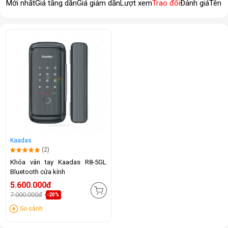
Mới nhất
Giá tăng dần
Giá giảm dần
Lượt xem
Trao đổi
Đánh giá
Tên 
Kaadas
(2)
Khóa vân tay Kaadas R8-5GL
Bluetooth cửa kính
5.600.000đ
7.000.000đ
-20%
So sánh