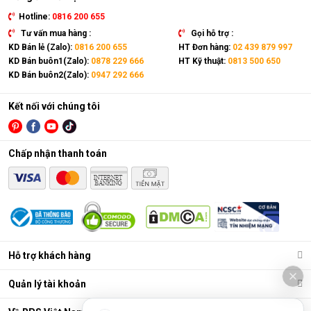
Hotline:
0816 200 655
Tư vấn mua hàng :
Gọi hỗ trợ :
KD Bán lẻ (Zalo):
0816 200 655
HT Đơn hàng:
02 439 879 997
KD Bán buôn1(Zalo):
0878 229 666
HT Kỹ thuật:
0813 500 650
KD Bán buôn2(Zalo):
0947 292 666
Kết nối với chúng tôi
Chấp nhận thanh toán
Năm 1995, Kaadas cho ra mắt dòng khóa điện tử đầu tiên,
đánh dấu bước ngoặt lớn trong ngành bảo mật an ninh. Sau 30
năm phát triển, Kaadas đã mở rộng phạm vi hoạt động của
mình trên 67 quốc gia và phục vị hơn 6 triệu gia đình trên toàn
thế giới.
Hỗ trợ khách hàng
Hiện nay, Kaadas sở hữu 3 trung tâm nghiên cứu và phát triển
(R&D) đặt tại Đức, Hàn Quốc và Trung Quốc. Với đội ngũ hơn
Quản lý tài khoản
50 chuyên gia hàng đầu trong lĩnh vực khóa cửa kỹ thuật số,
Kaadas không ngừng đổi mới và dẫn đầu thị trường trong việc