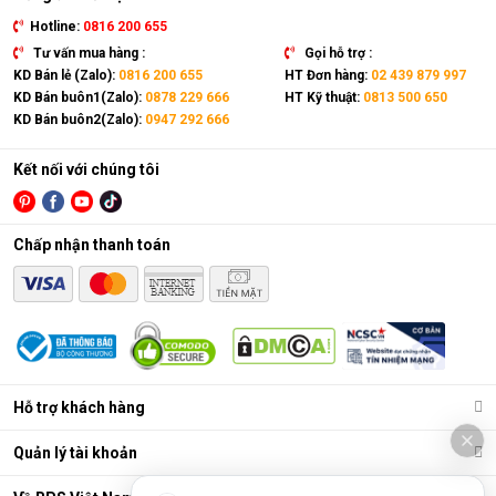
Hotline:
0816 200 655
Tư vấn mua hàng :
Gọi hỗ trợ :
KD Bán lẻ (Zalo):
0816 200 655
HT Đơn hàng:
02 439 879 997
KD Bán buôn1(Zalo):
0878 229 666
HT Kỹ thuật:
0813 500 650
KD Bán buôn2(Zalo):
0947 292 666
Kết nối với chúng tôi
Chấp nhận thanh toán
Năm 1995, Kaadas cho ra mắt dòng khóa điện tử đầu tiên,
đánh dấu bước ngoặt lớn trong ngành bảo mật an ninh. Sau 30
năm phát triển, Kaadas đã mở rộng phạm vi hoạt động của
mình trên 67 quốc gia và phục vị hơn 6 triệu gia đình trên toàn
thế giới.
Hỗ trợ khách hàng
Hiện nay, Kaadas sở hữu 3 trung tâm nghiên cứu và phát triển
(R&D) đặt tại Đức, Hàn Quốc và Trung Quốc. Với đội ngũ hơn
Quản lý tài khoản
50 chuyên gia hàng đầu trong lĩnh vực khóa cửa kỹ thuật số,
Kaadas không ngừng đổi mới và dẫn đầu thị trường trong việc