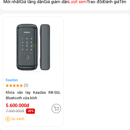
Mới nhất
Giá tăng dần
Giá giảm dần
Lượt xem
Trao đổi
Đánh giá
Tên 
Kaadas
(2)
Khóa vân tay Kaadas R8-5GL
Bluetooth cửa kính
5.600.000đ
7.000.000đ
-20%
So sánh