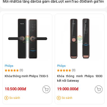
Mới nhất
Giá tăng dần
Giá giảm dần
Lượt xem
Trao đổi
Đánh giá
Tên 
Philips
Philips
(0)
(0)
Khóa thông minh Philips 7300-5
Khóa thông minh Philips 9300
kết nối Gateway
10.500.000đ
19.000.000đ
So sánh
So sánh