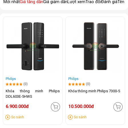
Mới nhất
Giá tăng dần
Giá giảm dần
Lượt xem
Trao đổi
Đánh giá
Tên 
Philips
Philips
(0)
(0)
Khóa thông minh Philips
Khóa thông minh Philips 7300-5
DDL603E-5HWS
6.900.000đ
10.500.000đ
So sánh
So sánh