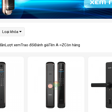
Loại khóa
dần
Lượt xem
Trao đổi
Đánh giá
Tên A->Z
Còn hàng