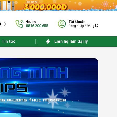
Tài khoản
Hotline
(
...
)
0816 200 655
Đăng nhập
/
Đăng ký
Tin tức
Liên hệ làm đại lý