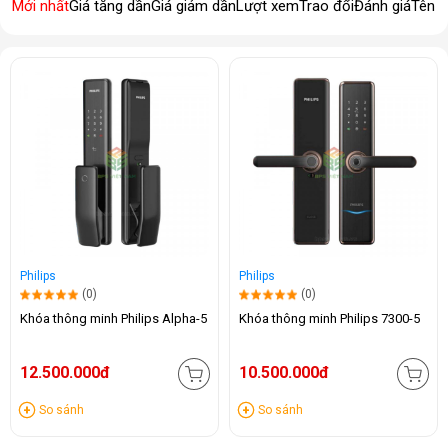
Mới nhất
Giá tăng dần
Giá giảm dần
Lượt xem
Trao đổi
Đánh giá
Tên 
Philips
Philips
(0)
(0)
Khóa thông minh Philips Alpha-5
Khóa thông minh Philips 7300-5
12.500.000đ
10.500.000đ
So sánh
So sánh