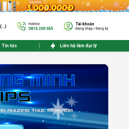
Tài khoản
Hotline
(
...
)
0816 200 655
Đăng nhập
/
Đăng ký
Tin tức
Liên hệ làm đại lý