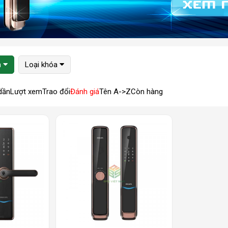
h
Loại khóa
dần
Lượt xem
Trao đổi
Đánh giá
Tên A->Z
Còn hàng