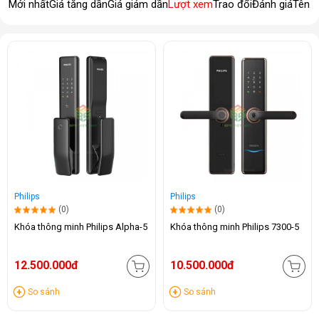
Mới nhất
Giá tăng dần
Giá giảm dần
Lượt xem
Trao đổi
Đánh giá
Tên 
Philips
Philips
(0)
(0)
Khóa thông minh Philips Alpha-5
Khóa thông minh Philips 7300-5
12.500.000đ
10.500.000đ
So sánh
So sánh