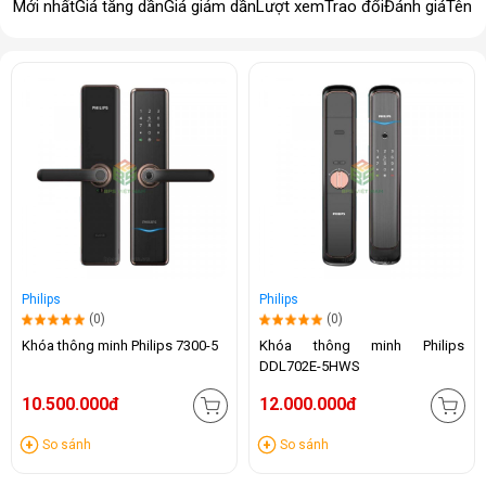
Mới nhất
Giá tăng dần
Giá giảm dần
Lượt xem
Trao đổi
Đánh giá
Tên 
Philips
Philips
(0)
(0)
Khóa thông minh Philips 7300-5
Khóa thông minh Philips
DDL702E-5HWS
10.500.000đ
12.000.000đ
So sánh
So sánh