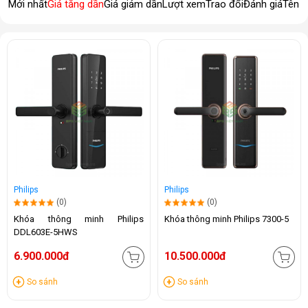
Mới nhất
Giá tăng dần
Giá giảm dần
Lượt xem
Trao đổi
Đánh giá
Tên 
Philips
Philips
(0)
(0)
Khóa thông minh Philips
Khóa thông minh Philips 7300-5
DDL603E-5HWS
6.900.000đ
10.500.000đ
So sánh
So sánh