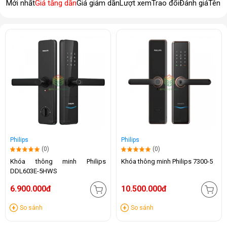
Mới nhất
Giá tăng dần
Giá giảm dần
Lượt xem
Trao đổi
Đánh giá
Tên 
Philips
Philips
(0)
(0)
Khóa thông minh Philips
Khóa thông minh Philips 7300-5
DDL603E-5HWS
6.900.000đ
10.500.000đ
So sánh
So sánh