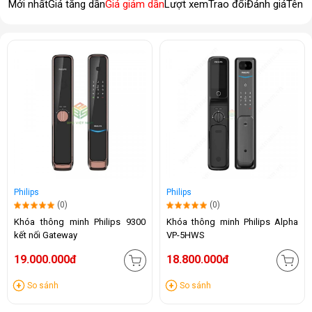
Mới nhất
Giá tăng dần
Giá giảm dần
Lượt xem
Trao đổi
Đánh giá
Tên 
Philips
Philips
(0)
(0)
Khóa thông minh Philips 9300
Khóa thông minh Philips Alpha
kết nối Gateway
VP-5HWS
19.000.000đ
18.800.000đ
So sánh
So sánh