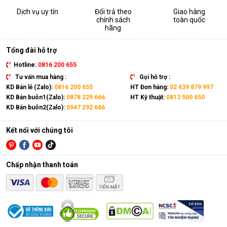
Dịch vụ uy tín
Đổi trả theo
Giao hàng
chính sách
toàn quốc
hãng
Tổng đài hỗ trợ
Hotline:
0816 200 655
Tư vấn mua hàng :
Gọi hỗ trợ :
KD Bán lẻ (Zalo):
0816 200 655
HT Đơn hàng:
02 439 879 997
KD Bán buôn1(Zalo):
0878 229 666
HT Kỹ thuật:
0813 500 650
KD Bán buôn2(Zalo):
0947 292 666
Kết nối với chúng tôi
Chấp nhận thanh toán