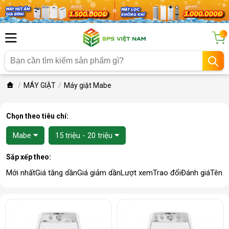
...
MÁY GIẶT
Máy giặt Mabe
Chọn theo tiêu chí:
Mabe
15 triệu - 20 triệu
Sắp xếp theo:
Mới nhất
Giá tăng dần
Giá giảm dần
Lượt xem
Trao đổi
Đánh giá
Tên 