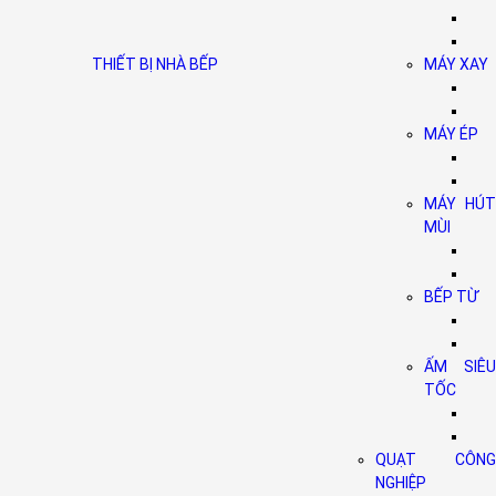
THIẾT BỊ NHÀ BẾP
MÁY XAY
MÁY ÉP
MÁY HÚT
MÙI
BẾP TỪ
ẤM SIÊU
TỐC
QUẠT CÔNG
NGHIỆP