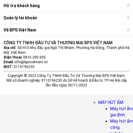
Hỗ trợ khách hàng
Quản lý tài khoản
Về BPS Việt Nam
CÔNG TY TNHH ĐẦU TƯ VÀ THƯƠNG MẠI BPS VIỆT NAM
Địa chỉ:
Số H10 Khu đấu giá Ngô Thì Nhậm, Phường Hà Đông, Thành phố Hà
Nội, Việt Nam
Điện thoại:
0816 200 655
Email:
info@bpsvietnam.vn
MST:
0110196235
Copyright © 2022 Công Ty TNHH Đầu Tư Và Thương Mại BPS Việt Nam.
Mã số doanh nghiệp: 0110196235 do Sở Kế hoạch & Đầu tư TP Hà Nội cấp
lần đầu ngày 30/11/2022
MÁY HÚT ẨM
Máy hút ẩm
gia đình
Máy hút ẩm
công