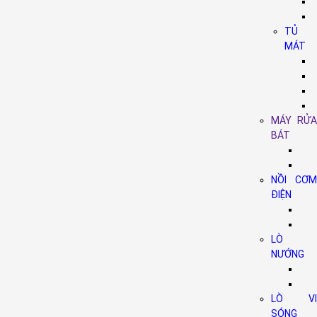
TỦ
MÁT
MÁY RỬA
BÁT
NỒI CƠM
ĐIỆN
LÒ
NƯỚNG
LÒ VI
SÓNG