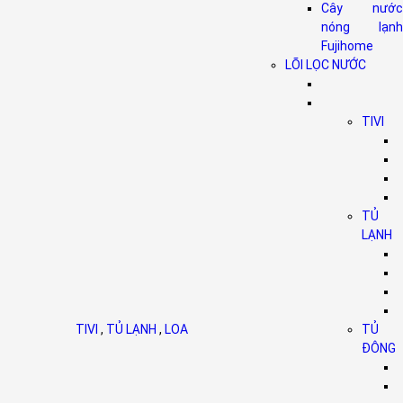
Cây nước
nóng lạnh
Fujihome
LÕI LỌC NƯỚC
TIVI
TỦ
LẠNH
TIVI
,
TỦ LẠNH
,
LOA
TỦ
ĐÔNG