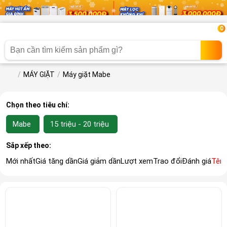
0
MÁY GIẶT
Máy giặt Mabe
Chọn theo tiêu chí:
Mabe
15 triệu - 20 triệu
Sắp xếp theo:
Mới nhất
Giá tăng dần
Giá giảm dần
Lượt xem
Trao đổi
Đánh giá
Tên 