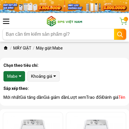
...
MÁY GIẶT
Máy giặt Mabe
Chọn theo tiêu chí:
Mabe
Khoảng giá
Sắp xếp theo:
Mới nhất
Giá tăng dần
Giá giảm dần
Lượt xem
Trao đổi
Đánh giá
Tên 