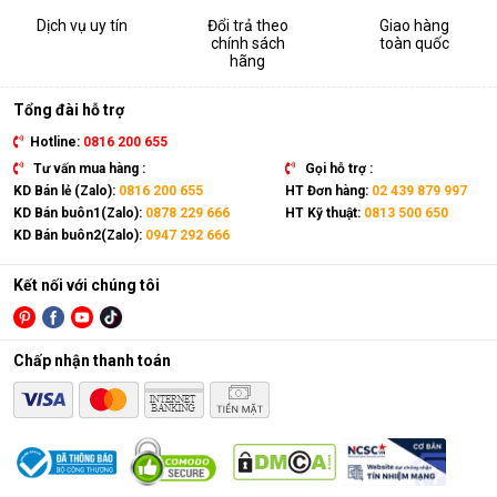
Dịch vụ uy tín
Đổi trả theo
Giao hàng
chính sách
toàn quốc
hãng
Tổng đài hỗ trợ
Hotline:
0816 200 655
Tư vấn mua hàng :
Gọi hỗ trợ :
KD Bán lẻ (Zalo):
0816 200 655
HT Đơn hàng:
02 439 879 997
KD Bán buôn1(Zalo):
0878 229 666
HT Kỹ thuật:
0813 500 650
KD Bán buôn2(Zalo):
0947 292 666
Kết nối với chúng tôi
Chấp nhận thanh toán