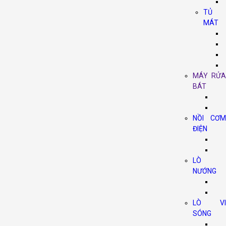
TỦ
MÁT
MÁY RỬA
BÁT
NỒI CƠM
ĐIỆN
LÒ
NƯỚNG
LÒ VI
SÓNG