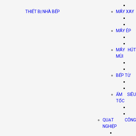
THIẾT BỊ NHÀ BẾP
MÁY XAY
MÁY ÉP
MÁY HÚT
MÙI
BẾP TỪ
ẤM SIÊU
TỐC
QUẠT CÔNG
NGHIỆP