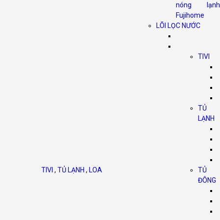
nóng lạnh
Fujihome
LÕI LỌC NƯỚC
TIVI
TỦ
LẠNH
TIVI
,
TỦ LẠNH
,
LOA
TỦ
ĐÔNG