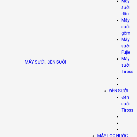
Máy
sưởi
dầu
Máy
sưởi
gốm
Máy
sưởi
Fujie
Máy
MÁY SƯỞI
,
ĐÈN SƯỞI
sưởi
Tiross
ĐÈN SƯỞI
Đèn
sưởi
Tiross
MÁY LỌC NƯỚC