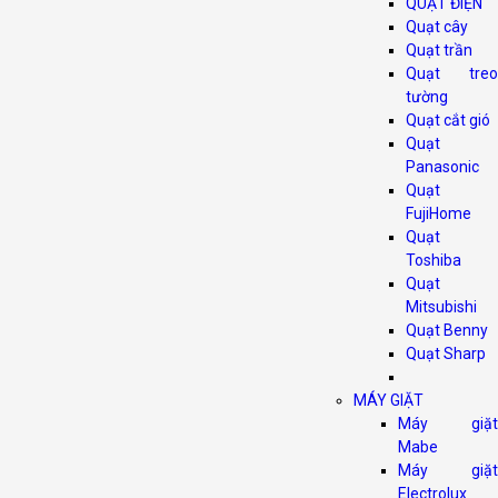
QUẠT ĐIỆN
Quạt cây
Quạt trần
Quạt treo
tường
Quạt cắt gió
Quạt
Panasonic
Quạt
FujiHome
Quạt
Toshiba
Quạt
Mitsubishi
Quạt Benny
Quạt Sharp
MÁY GIẶT
Máy giặt
Mabe
Máy giặt
Electrolux