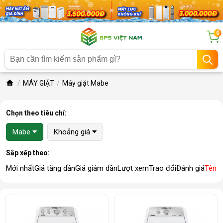
0
MÁY GIẶT
Máy giặt Mabe
Chọn theo tiêu chí:
Mabe
Khoảng giá
Sắp xếp theo:
Mới nhất
Giá tăng dần
Giá giảm dần
Lượt xem
Trao đổi
Đánh giá
Tên 