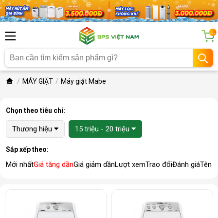
...
MÁY GIẶT
Máy giặt Mabe
Chọn theo tiêu chí:
Thương hiệu
15 triệu - 20 triệu
Sắp xếp theo:
Mới nhất
Giá tăng dần
Giá giảm dần
Lượt xem
Trao đổi
Đánh giá
Tên 