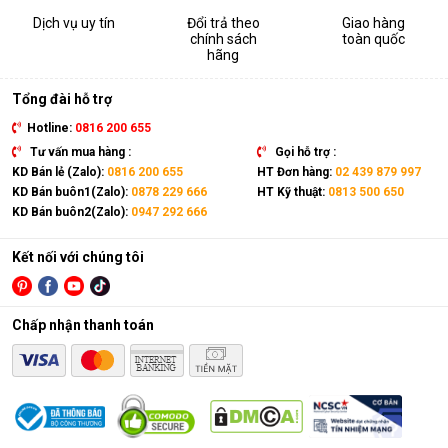
Dịch vụ uy tín
Đổi trả theo
Giao hàng
chính sách
toàn quốc
hãng
Tổng đài hỗ trợ
Hotline:
0816 200 655
Tư vấn mua hàng :
Gọi hỗ trợ :
KD Bán lẻ (Zalo):
0816 200 655
HT Đơn hàng:
02 439 879 997
KD Bán buôn1(Zalo):
0878 229 666
HT Kỹ thuật:
0813 500 650
KD Bán buôn2(Zalo):
0947 292 666
Kết nối với chúng tôi
Chấp nhận thanh toán