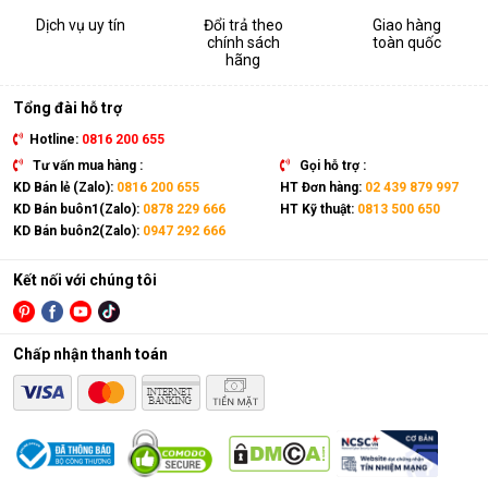
Dịch vụ uy tín
Đổi trả theo
Giao hàng
chính sách
toàn quốc
hãng
Tổng đài hỗ trợ
Hotline:
0816 200 655
Tư vấn mua hàng :
Gọi hỗ trợ :
KD Bán lẻ (Zalo):
0816 200 655
HT Đơn hàng:
02 439 879 997
KD Bán buôn1(Zalo):
0878 229 666
HT Kỹ thuật:
0813 500 650
KD Bán buôn2(Zalo):
0947 292 666
Kết nối với chúng tôi
Chấp nhận thanh toán