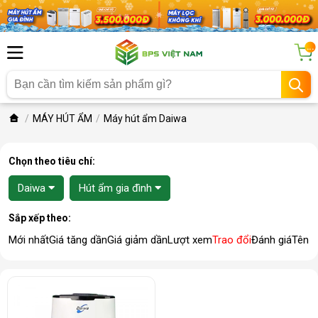
...
MÁY HÚT ẨM
Máy hút ẩm Daiwa
Chọn theo tiêu chí:
Daiwa
Hút ẩm gia đình
Sắp xếp theo:
Mới nhất
Giá tăng dần
Giá giảm dần
Lượt xem
Trao đổi
Đánh giá
Tên 