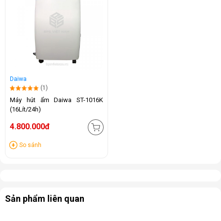
Daiwa
(1)
Máy hút ẩm Daiwa ST-1016K
(16Lít/24h)
4.800.000đ
So sánh
Sản phẩm liên quan