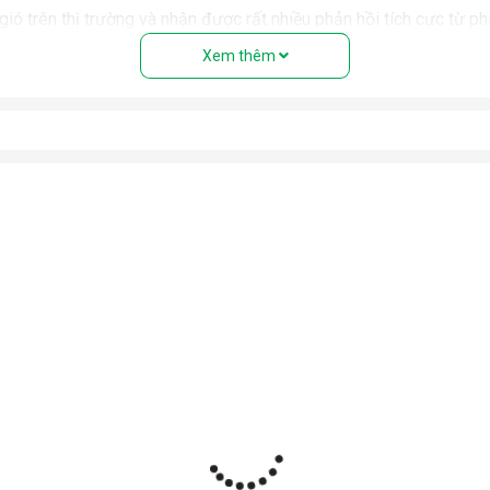
ó trên thị trường và nhận được rất nhiều phản hồi tích cực từ p
Xem thêm
c ồn thấp chỉ khoảng 36 - 45dB, nên có thể sử dụng cho những kh
g, thì Edison được đánh giá là ít ồn hơn, và không gây ra nhiều ph
của các dòng máy hút ẩm gia đình Edison 12, 16 và 27 lít/ngày 
g thực tế của máy không chênh lệch quá nhiều so với thông số mà
 ý tới việc sử dụng nhiên liệu sạch (Gas R410A) trong sản xuất 
 Edison, tuy nhiên hãng Edison hiện chỉ có 3 phiên bản chính l
 ẩm tốt nhất trong phòng có diện tích từ 10 - dưới 50m2.
n, thiết bị sẽ hút và đưa khí ẩm đi qua màng lọc thô, sau đó đưa
đẩy ra ngoài thông qua cửa thoát khí khô. Phần nước ngưng tụ sẽ