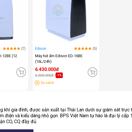
(7)
Edison
(5)
D-12BE (12
Máy hút ẩm Edison ED-16BE
(16L/24h)
6.430.000đ
6.500.000đ
-1%
So sánh
g khí gia đình, được sản xuất tại Thái Lan dưới sự giám sát trực 
ệm điện và kiểu dáng nhỏ gọn. BPS Việt Nam tự hào là đại lý cấ
hận CO, CQ đầy đủ.