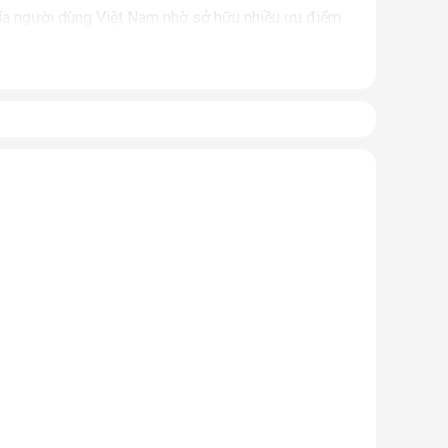
hía người dùng Việt Nam nhờ sở hữu nhiều ưu điểm
ông gian yêu cầu về sự yên tĩnh cao như phòng ngủ,
iền toái cho người dùng trong quá trình hoạt động.
hiện nay là 260W, 410W và 425W, tương đương khoảng
 nhãn hàng đưa ra.
nhằm bảo vệ môi trường và sức khỏe người dùng.
à ED-12BE, ED-16BE và ED-27BE với công suất hút ẩm
 qua hệ thống làm lạnh để ngưng tụ thành nước. Một
 chảy xuống bộ phận khay chứa nước thải hoặc thoát