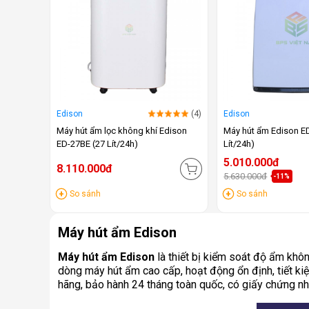
Edison
(4)
Edison
Máy hút ẩm lọc không khí Edison
Máy hút ẩm Edison E
ED-27BE (27 Lít/24h)
Lít/24h)
5.010.000đ
8.110.000đ
5.630.000đ
-11%
So sánh
So sánh
Máy hút ẩm Edison
Máy hút ẩm Edison
là thiết bị kiểm soát độ ẩm khôn
dòng máy hút ẩm cao cấp, hoạt động ổn định, tiết ki
hãng, bảo hành 24 tháng toàn quốc, có giấy chứng n