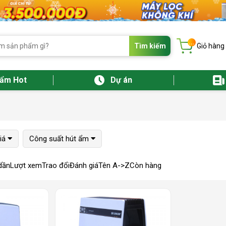
...
Tìm kiếm
Giỏ hàng
hẩm Hot
Dự án
iá
Công suất hút ẩm
dần
Lượt xem
Trao đổi
Đánh giá
Tên A->Z
Còn hàng