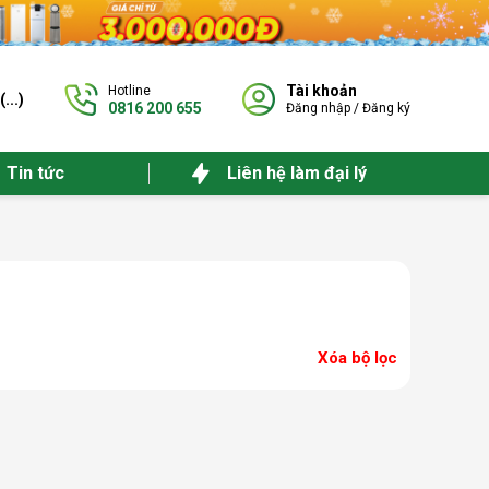
Tài khoản
Hotline
(
...
)
0816 200 655
Đăng nhập
/
Đăng ký
Tin tức
Liên hệ làm đại lý
Xóa bộ lọc