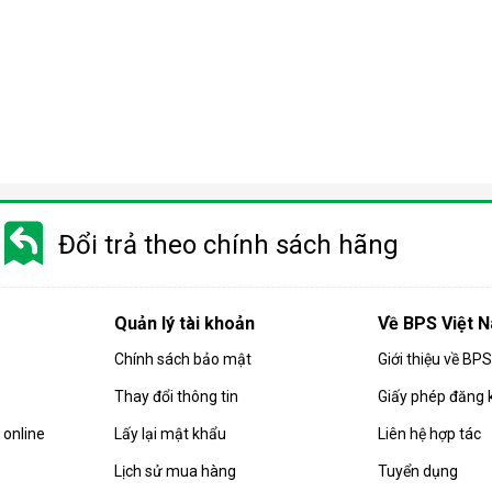
ảm biến độ ẩm, có khả năng nhận biết độ ẩm môi trường một các
n để kịp thời điều chỉnh chế độ hoạt động phù hợp cho máy.
l này tính năng xả tuyết tự động. Đây là một tính năng hữu ích, gi
Đổi trả theo chính sách hãng
Quản lý tài khoản
Về BPS Việt 
Chính sách bảo mật
Giới thiệu về BP
Thay đổi thông tin
Giấy phép đăng 
online
Lấy lại mật khẩu
Liên hệ hợp tác
Lịch sử mua hàng
Tuyển dụng