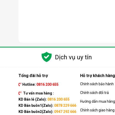
Các dòng sản phẩm này đều được trang bị hệ thống c
tiếp nhận sẽ được chuyển tiếp tới bộ phận điều khiể
Ngoài ra, nhà sản xuất còn tích hợp thêm ở cả 3 mode
ngay cả khi hoạt động ở môi trường nhiệt độ thấp.
Giá máy hút ẩm Edison không quá cao
Dịch vụ uy tín
Tổng đài hỗ trợ
Hỗ trợ khách hàng
Chính sách bảo hành
Hotline:
0816 200 655
Chính sách đổi trả
Tư vấn mua hàng :
KD Bán lẻ (Zalo):
0816 200 655
Hướng dẫn mua hàng 
KD Bán buôn1(Zalo):
0878 229 666
Chính sách giao hàng
KD Bán buôn2(Zalo):
0947 292 666