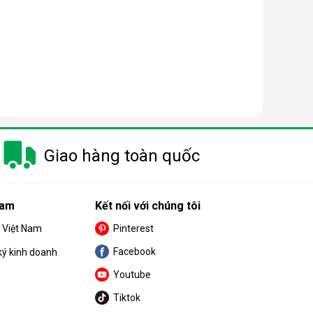
h nhanh chóng và chính xác. Thông tin sau khi được
úp thiết bị hoạt động ổn định hơn, không bị gián đoạn
Giao hàng toàn quốc
Nam
Kết nối với chúng tôi
S Việt Nam
Pinterest
Facebook
ký kinh doanh
Youtube
Tiktok