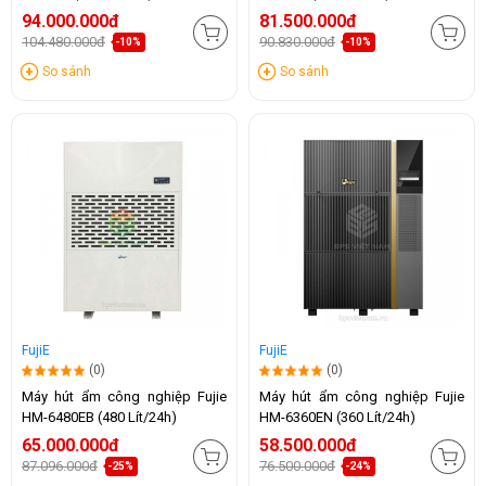
94.000.000đ
81.500.000đ
104.480.000đ
90.830.000đ
-10%
-10%
So sánh
So sánh
FujiE
FujiE
(0)
(0)
Máy hút ẩm công nghiệp Fujie
Máy hút ẩm công nghiệp Fujie
HM-6480EB (480 Lít/24h)
HM-6360EN (360 Lít/24h)
65.000.000đ
58.500.000đ
87.096.000đ
76.500.000đ
-25%
-24%