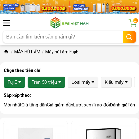
...
MÁY HÚT ẨM
Máy hút ẩm FujiE
Chọn theo tiêu chí:
FujiE
Trên 50 triệu
Loại máy
Kiểu máy
Sắp xếp theo:
Mới nhất
Giá tăng dần
Giá giảm dần
Lượt xem
Trao đổi
Đánh giá
Tên 