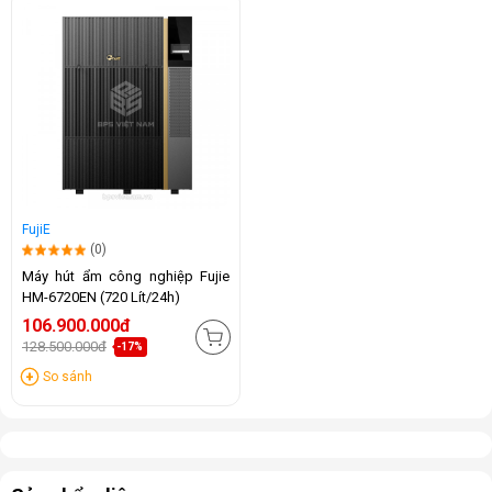
FujiE
(0)
Máy hút ẩm công nghiệp Fujie
HM-6720EN (720 Lít/24h)
106.900.000đ
128.500.000đ
-17%
So sánh