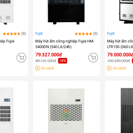
(0)
FujiE
(0)
FujiE
ệp Fujie
Máy hút ẩm công nghiệp Fujie HM-
Máy hút ẩm côn
5400DN (540 Lít/24h)
LTR15S (360 Lí
79.327.000đ
79.000.000
88.141.000đ
100.280.000đ
-10%
So sánh
So sánh