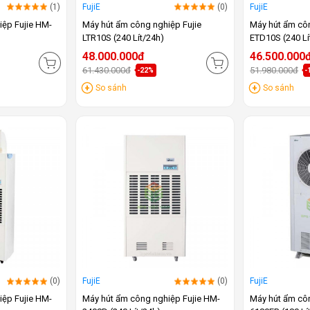
(1)
FujiE
(0)
FujiE
iệp Fujie HM-
Máy hút ẩm công nghiệp Fujie
Máy hút ẩm côn
LTR10S (240 Lít/24h)
ETD10S (240 Lí
48.000.000đ
46.500.000
61.430.000đ
51.980.000đ
-22%
-
So sánh
So sánh
(0)
FujiE
(0)
FujiE
iệp Fujie HM-
Máy hút ẩm công nghiệp Fujie HM-
Máy hút ẩm cô