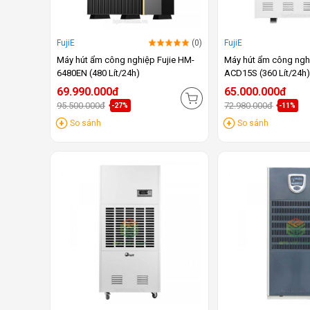
FujiE
(0)
FujiE
Máy hút ẩm công nghiệp Fujie HM-
Máy hút ẩm công nghi
6480EN (480 Lít/24h)
ACD15S (360 Lít/24h
69.990.000đ
65.000.000đ
95.500.000đ
72.980.000đ
-27%
-11%
So sánh
So sánh