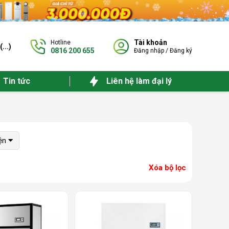
Tài khoản
Hotline
(
...
)
0816 200 655
Đăng nhập
/
Đăng ký
Tin tức
Liên hệ làm đại lý
ện
Xóa bộ lọc