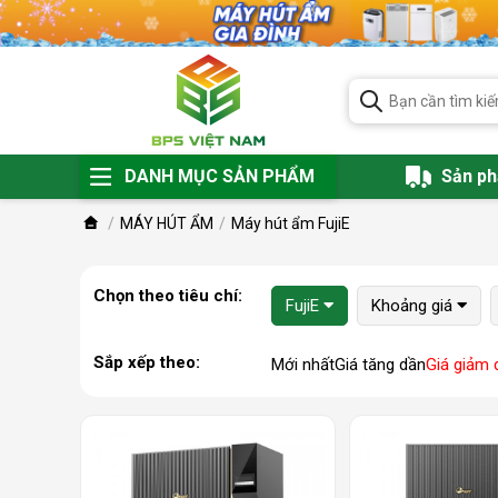
DANH MỤC SẢN PHẨM
Sản p
MÁY HÚT ẨM
Máy hút ẩm FujiE
Chọn theo tiêu chí:
FujiE
Khoảng giá
Sắp xếp theo:
Mới nhất
Giá tăng dần
Giá giảm 