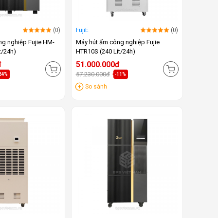
(0)
FujiE
(0)
ng nghiệp Fujie HM-
Máy hút ẩm công nghiệp Fujie
t/24h)
HTR10S (240 Lít/24h)
đ
51.000.000đ
57.230.000đ
24%
-11%
So sánh