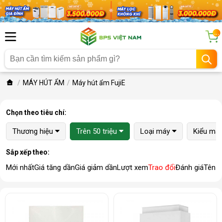
...
MÁY HÚT ẨM
Máy hút ẩm FujiE
Chọn theo tiêu chí:
Thương hiệu
Trên 50 triệu
Loại máy
Kiểu má
Sắp xếp theo:
Mới nhất
Giá tăng dần
Giá giảm dần
Lượt xem
Trao đổi
Đánh giá
Tên 