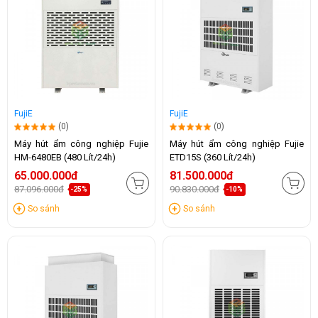
FujiE
FujiE
(0)
(0)
Máy hút ẩm công nghiệp Fujie
Máy hút ẩm công nghiệp Fujie
HM-6480EB (480 Lít/24h)
ETD15S (360 Lít/24h)
65.000.000đ
81.500.000đ
87.096.000đ
90.830.000đ
-25%
-10%
So sánh
So sánh