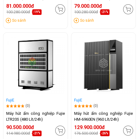
81.000.000đ
79.000.000đ
100.280.000đ
100.280.000đ
-19%
-21%
So sánh
So sánh
FujiE
FujiE
(0)
(0)
Máy hút ẩm công nghiệp Fujie
Máy hút ẩm công nghiệp Fujie
LTR20S (480 Lít/24h)
HM-6960EN (960 Lít/24h)
90.500.000đ
129.900.000đ
114.980.000đ
176.500.000đ
-21%
-26%