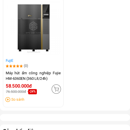
FujiE
(0)
Máy hút ẩm công nghiệp Fujie
HM-6360EN (360 Lít/24h)
58.500.000đ
76.500.000đ
-24%
So sánh