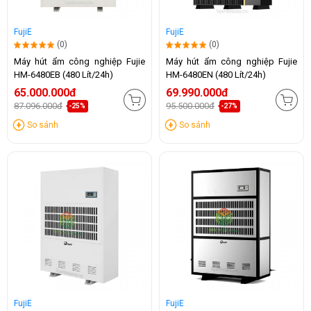
FujiE
FujiE
(0)
(0)
Máy hút ẩm công nghiệp Fujie
Máy hút ẩm công nghiệp Fujie
HM-6480EB (480 Lít/24h)
HM-6480EN (480 Lít/24h)
65.000.000đ
69.990.000đ
87.096.000đ
95.500.000đ
-25%
-27%
So sánh
So sánh
FujiE
FujiE