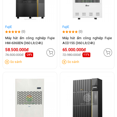
FujiE
FujiE
(0)
(0)
Máy hút ẩm công nghiệp Fujie
Máy hút ẩm công nghiệp Fujie
HM-6360EN (360 Lít/24h)
ACD15S (360 Lít/24h)
58.500.000đ
65.000.000đ
76.500.000đ
72.980.000đ
-24%
-11%
So sánh
So sánh