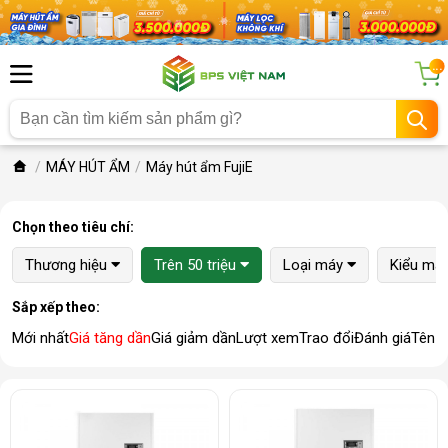
...
MÁY HÚT ẨM
Máy hút ẩm FujiE
Chọn theo tiêu chí:
Thương hiệu
Trên 50 triệu
Loại máy
Kiểu má
Sắp xếp theo:
Mới nhất
Giá tăng dần
Giá giảm dần
Lượt xem
Trao đổi
Đánh giá
Tên 