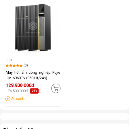
FujiE
(0)
Máy hút ẩm công nghiệp Fujie
HM-6960EN (960 Lít/24h)
129.900.000đ
176.500.000đ
-26%
So sánh