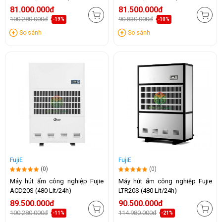
81.000.000đ
81.500.000đ
100.280.000đ
90.830.000đ
-19%
-10%
So sánh
So sánh
FujiE
FujiE
(0)
(0)
Máy hút ẩm công nghiệp Fujie
Máy hút ẩm công nghiệp Fujie
ACD20S (480 Lít/24h)
LTR20S (480 Lít/24h)
89.500.000đ
90.500.000đ
100.280.000đ
114.980.000đ
-11%
-21%