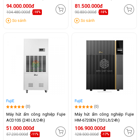
94.000.000đ
81.500.000đ
104.480.000đ
90.830.000đ
-10%
-10%
So sánh
So sánh
FujiE
FujiE
(0)
(0)
Máy hút ẩm công nghiệp Fujie
Máy hút ẩm công nghiệp Fujie
ACD10S (240 Lít/24h)
HM-6720EN (720 Lít/24h)
51.000.000đ
106.900.000đ
57.230.000đ
128.500.000đ
-11%
-17%