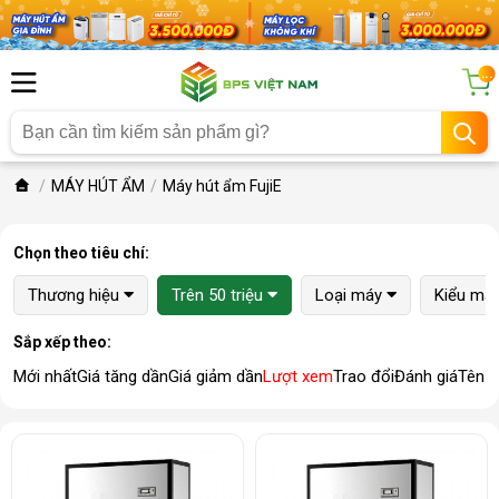
...
MÁY HÚT ẨM
Máy hút ẩm FujiE
Chọn theo tiêu chí:
Thương hiệu
Trên 50 triệu
Loại máy
Kiểu má
Sắp xếp theo:
Mới nhất
Giá tăng dần
Giá giảm dần
Lượt xem
Trao đổi
Đánh giá
Tên 