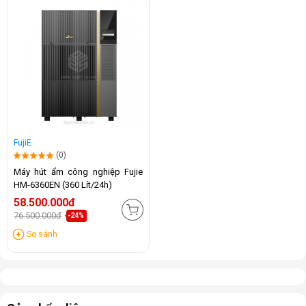
FujiE
(0)
Máy hút ẩm công nghiệp Fujie
HM-6360EN (360 Lít/24h)
58.500.000đ
76.500.000đ
-24%
So sánh