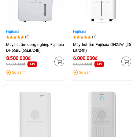
Fujihaia
Fujihaia
(0)
(1)
Máy hút ẩm công nghiệp Fujihaia
Máy hút ẩm Fujihaia DH25W (25
DH55BL (55Lít/24h)
Lít/24h)
8.500.000đ
6.000.000đ
9.900.000đ
6.890.000đ
-14%
-13%
So sánh
So sánh