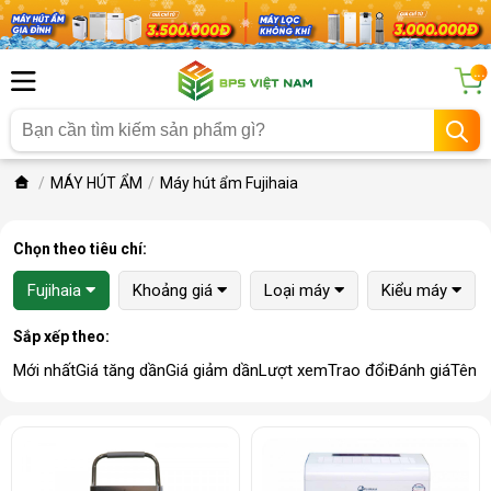
...
MÁY HÚT ẨM
Máy hút ẩm Fujihaia
Chọn theo tiêu chí:
Fujihaia
Khoảng giá
Loại máy
Kiểu máy
Sắp xếp theo:
Mới nhất
Giá tăng dần
Giá giảm dần
Lượt xem
Trao đổi
Đánh giá
Tên 