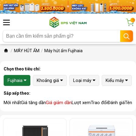
...
MÁY HÚT ẨM
Máy hút ẩm Fujihaia
Chọn theo tiêu chí:
Fujihaia
Khoảng giá
Loại máy
Kiểu máy
Sắp xếp theo:
Mới nhất
Giá tăng dần
Giá giảm dần
Lượt xem
Trao đổi
Đánh giá
Tên 