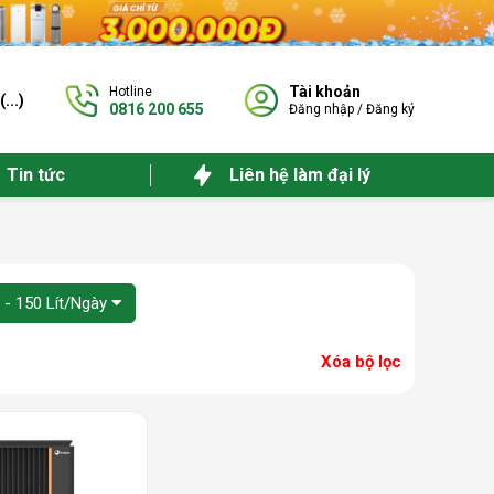
Tài khoản
Hotline
(
...
)
0816 200 655
Đăng nhập
/
Đăng ký
Tin tức
Liên hệ làm đại lý
 - 150 Lít/Ngày
Xóa bộ lọc