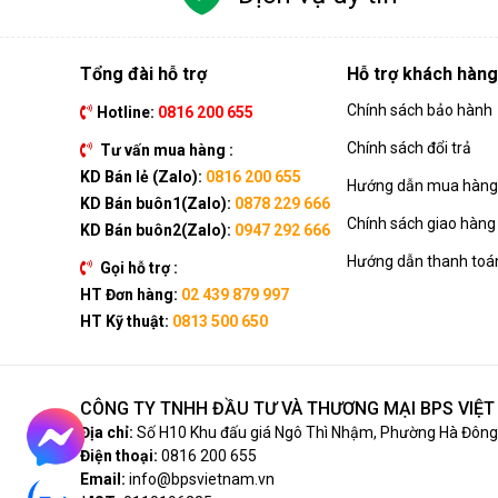
Tổng đài hỗ trợ
Hỗ trợ khách hàng
Chính sách bảo hành
Hotline:
0816 200 655
Chính sách đổi trả
Tư vấn mua hàng :
KD Bán lẻ (Zalo):
0816 200 655
Hướng dẫn mua hàng 
KD Bán buôn1(Zalo):
0878 229 666
Chính sách giao hàng
KD Bán buôn2(Zalo):
0947 292 666
Hướng dẫn thanh toá
Gọi hỗ trợ :
HT Đơn hàng:
02 439 879 997
HT Kỹ thuật:
0813 500 650
CÔNG TY TNHH ĐẦU TƯ VÀ THƯƠNG MẠI BPS VIỆ
Địa chỉ:
Số H10 Khu đấu giá Ngô Thì Nhậm, Phường Hà Đông,
Điện thoại:
0816 200 655
Email:
info@bpsvietnam.vn