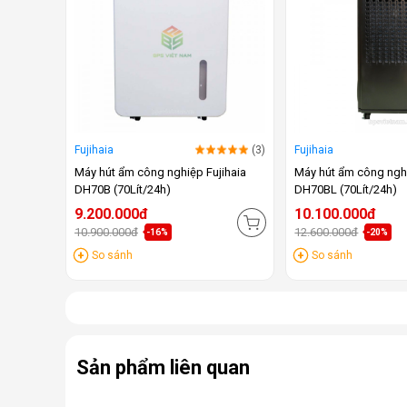
Fujihaia
(3)
Fujihaia
Máy hút ẩm công nghiệp Fujihaia
Máy hút ẩm công nghi
DH70B (70Lít/24h)
DH70BL (70Lít/24h)
9.200.000đ
10.100.000đ
10.900.000đ
12.600.000đ
-16%
-20%
So sánh
So sánh
Sản phẩm liên quan