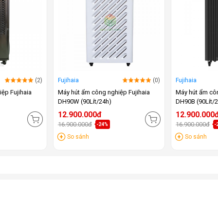
(2)
Fujihaia
(0)
Fujihaia
ệp Fujihaia
Máy hút ẩm công nghiệp Fujihaia
Máy hút ẩm côn
DH90W (90Lít/24h)
DH90B (90Lít/
12.900.000đ
12.900.000
16.900.000đ
16.900.000đ
-24%
-
So sánh
So sánh