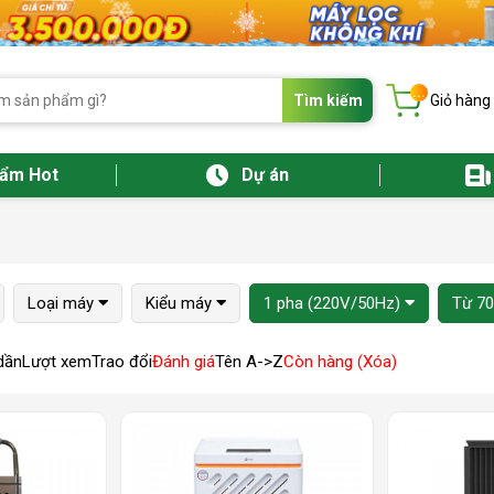
...
Tìm kiếm
Giỏ hàng
hẩm Hot
Dự án
Loại máy
Kiểu máy
1 pha (220V/50Hz)
Từ 70
dần
Lượt xem
Trao đổi
Đánh giá
Tên A->Z
Còn hàng (Xóa)