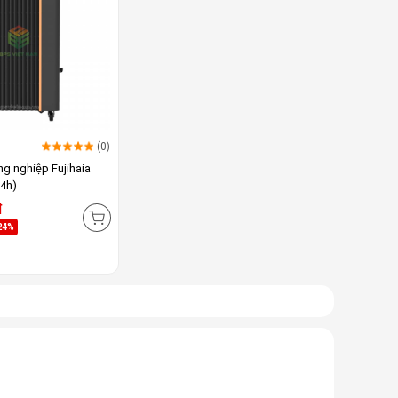
(0)
g nghiệp Fujihaia
24h)
đ
24%