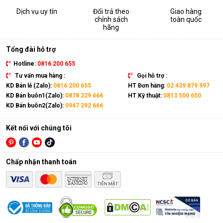
Dịch vụ uy tín
Đổi trả theo
Giao hàng
chính sách
toàn quốc
hãng
Tổng đài hỗ trợ
Hotline:
0816 200 655
Tư vấn mua hàng :
Gọi hỗ trợ :
KD Bán lẻ (Zalo):
0816 200 655
HT Đơn hàng:
02 439 879 997
KD Bán buôn1(Zalo):
0878 229 666
HT Kỹ thuật:
0813 500 650
KD Bán buôn2(Zalo):
0947 292 666
Kết nối với chúng tôi
Chấp nhận thanh toán