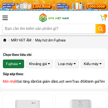
...
MÁY HÚT ẨM
Máy hút ẩm Fujihaia
Chọn theo tiêu chí:
Fujihaia
Khoảng giá
Loại máy
Kiểu máy
Sắp xếp theo:
Mới nhất
Giá tăng dần
Giá giảm dần
Lượt xem
Trao đổi
Đánh giá
Tên 