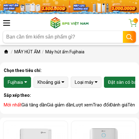
...
MÁY HÚT ẨM
Máy hút ẩm Fujihaia
Chọn theo tiêu chí:
Fujihaia
Khoảng giá
Loại máy
Đặt sàn có bán
Sắp xếp theo:
Mới nhất
Giá tăng dần
Giá giảm dần
Lượt xem
Trao đổi
Đánh giá
Tên 