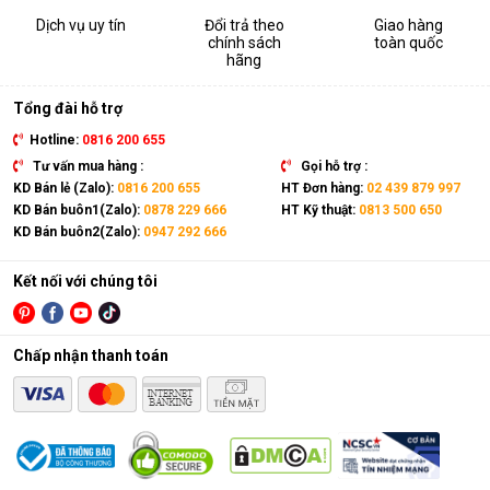
Dịch vụ uy tín
Đổi trả theo
Giao hàng
chính sách
toàn quốc
hãng
Tổng đài hỗ trợ
Hotline:
0816 200 655
Tư vấn mua hàng :
Gọi hỗ trợ :
KD Bán lẻ (Zalo):
0816 200 655
HT Đơn hàng:
02 439 879 997
KD Bán buôn1(Zalo):
0878 229 666
HT Kỹ thuật:
0813 500 650
KD Bán buôn2(Zalo):
0947 292 666
Kết nối với chúng tôi
Chấp nhận thanh toán