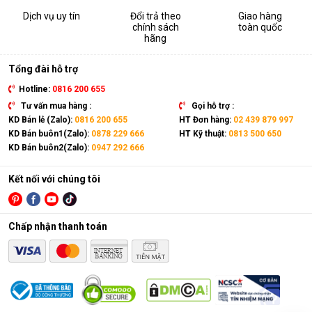
Dịch vụ uy tín
Đổi trả theo
Giao hàng
chính sách
toàn quốc
hãng
Tổng đài hỗ trợ
Hotline:
0816 200 655
Tư vấn mua hàng :
Gọi hỗ trợ :
KD Bán lẻ (Zalo):
0816 200 655
HT Đơn hàng:
02 439 879 997
KD Bán buôn1(Zalo):
0878 229 666
HT Kỹ thuật:
0813 500 650
KD Bán buôn2(Zalo):
0947 292 666
Kết nối với chúng tôi
Chấp nhận thanh toán