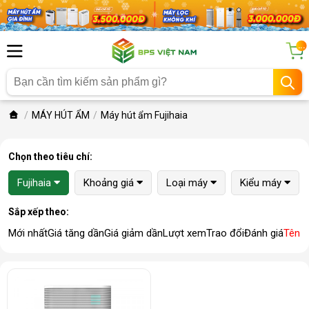
...
MÁY HÚT ẨM
Máy hút ẩm Fujihaia
Chọn theo tiêu chí:
Fujihaia
Khoảng giá
Loại máy
Kiểu máy
Sắp xếp theo:
Mới nhất
Giá tăng dần
Giá giảm dần
Lượt xem
Trao đổi
Đánh giá
Tên 