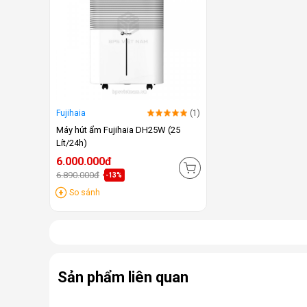
Fujihaia
(1)
Máy hút ẩm Fujihaia DH25W (25
Lít/24h)
6.000.000đ
6.890.000đ
-13%
So sánh
Sản phẩm liên quan