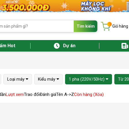
...
Tìm kiếm
Giỏ hàng
hẩm Hot
Dự án
Loại máy
Kiểu máy
1 pha (220V/50Hz)
Từ 20
dần
Lượt xem
Trao đổi
Đánh giá
Tên A->Z
Còn hàng (Xóa)