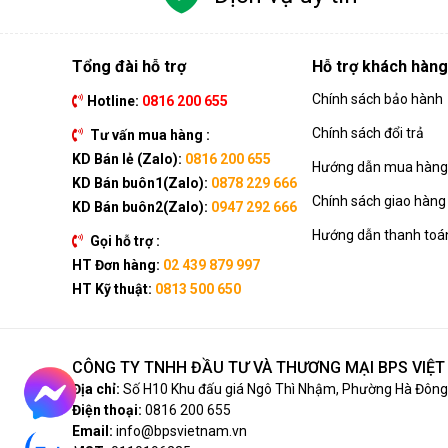
Tổng đài hỗ trợ
Hỗ trợ khách hàng
Chính sách bảo hành
Hotline:
0816 200 655
Chính sách đổi trả
Tư vấn mua hàng :
KD Bán lẻ (Zalo):
0816 200 655
Hướng dẫn mua hàng 
KD Bán buôn1(Zalo):
0878 229 666
Chính sách giao hàng
KD Bán buôn2(Zalo):
0947 292 666
Hướng dẫn thanh toá
Gọi hỗ trợ :
HT Đơn hàng:
02 439 879 997
HT Kỹ thuật:
0813 500 650
CÔNG TY TNHH ĐẦU TƯ VÀ THƯƠNG MẠI BPS VIỆ
Địa chỉ:
Số H10 Khu đấu giá Ngô Thì Nhậm, Phường Hà Đông,
Điện thoại:
0816 200 655
Email:
info@bpsvietnam.vn