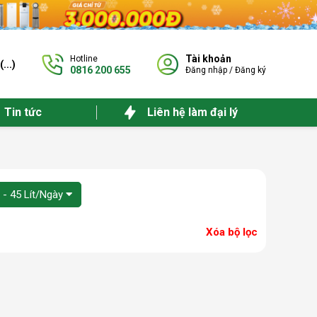
Tài khoản
Hotline
(
...
)
0816 200 655
Đăng nhập
/
Đăng ký
Tin tức
Liên hệ làm đại lý
 - 45 Lít/Ngày
Xóa bộ lọc