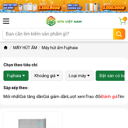
...
MÁY HÚT ẨM
Máy hút ẩm Fujihaia
Chọn theo tiêu chí:
Fujihaia
Khoảng giá
Loại máy
Đặt sàn có bán
Sắp xếp theo:
Mới nhất
Giá tăng dần
Giá giảm dần
Lượt xem
Trao đổi
Đánh giá
Tên 