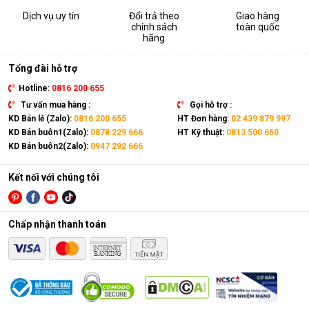
Dịch vụ uy tín
Đổi trả theo
Giao hàng
chính sách
toàn quốc
hãng
Tổng đài hỗ trợ
Hotline:
0816 200 655
Tư vấn mua hàng :
Gọi hỗ trợ :
KD Bán lẻ (Zalo):
0816 200 655
HT Đơn hàng:
02 439 879 997
KD Bán buôn1(Zalo):
0878 229 666
HT Kỹ thuật:
0813 500 650
KD Bán buôn2(Zalo):
0947 292 666
Kết nối với chúng tôi
Chấp nhận thanh toán