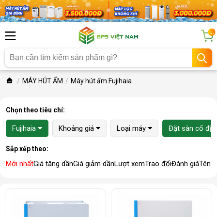
...
MÁY HÚT ẨM
Máy hút ẩm Fujihaia
Chọn theo tiêu chí:
Fujihaia
Khoảng giá
Loại máy
Đặt sàn cố địn
Sắp xếp theo:
Mới nhất
Giá tăng dần
Giá giảm dần
Lượt xem
Trao đổi
Đánh giá
Tên 