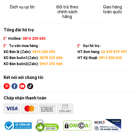
Dịch vụ uy tín
Đổi trả theo
Giao hàng
chính sách
toàn quốc
hãng
Tổng đài hỗ trợ
Hotline:
0816 200 655
Tư vấn mua hàng :
Gọi hỗ trợ :
KD Bán lẻ (Zalo):
0816 200 655
HT Đơn hàng:
02 439 879 997
KD Bán buôn1(Zalo):
0878 229 666
HT Kỹ thuật:
0813 500 650
KD Bán buôn2(Zalo):
0947 292 666
Kết nối với chúng tôi
Chấp nhận thanh toán