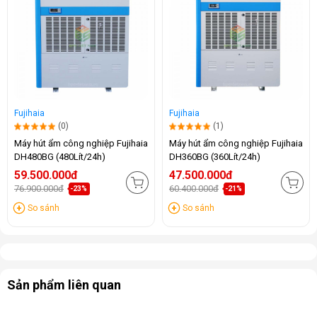
Fujihaia
Fujihaia
(0)
(1)
Máy hút ẩm công nghiệp Fujihaia
Máy hút ẩm công nghiệp Fujihaia
DH480BG (480Lít/24h)
DH360BG (360Lít/24h)
59.500.000đ
47.500.000đ
76.900.000đ
60.400.000đ
-23%
-21%
So sánh
So sánh
Sản phẩm liên quan