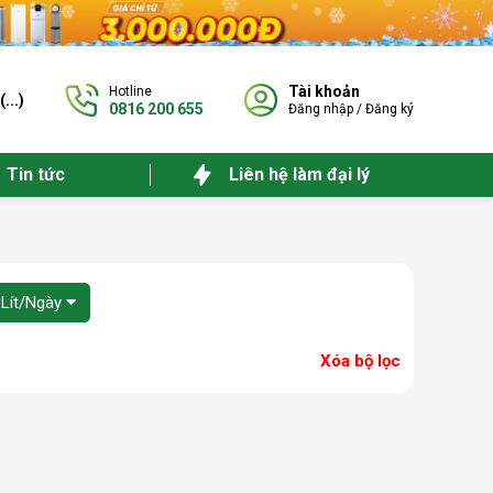
Tài khoản
Hotline
(
...
)
0816 200 655
Đăng nhập
/
Đăng ký
Tin tức
Liên hệ làm đại lý
 Lít/Ngày
Xóa bộ lọc