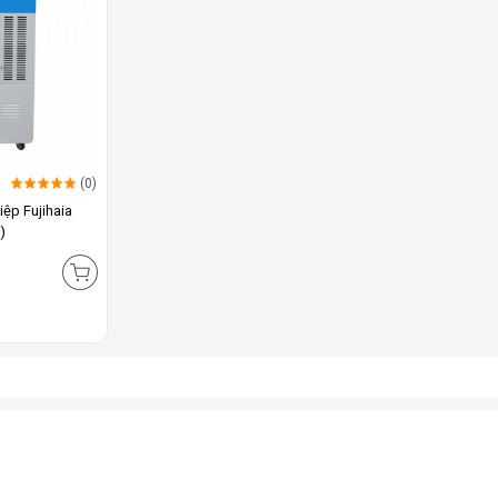
(0)
ệp Fujihaia
)