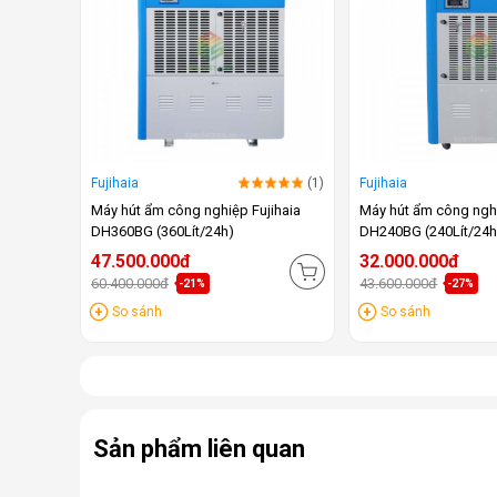
Fujihaia
(1)
Fujihaia
Máy hút ẩm công nghiệp Fujihaia
Máy hút ẩm công nghi
DH360BG (360Lít/24h)
DH240BG (240Lít/24h
47.500.000đ
32.000.000đ
60.400.000đ
43.600.000đ
-21%
-27%
So sánh
So sánh
Sản phẩm liên quan