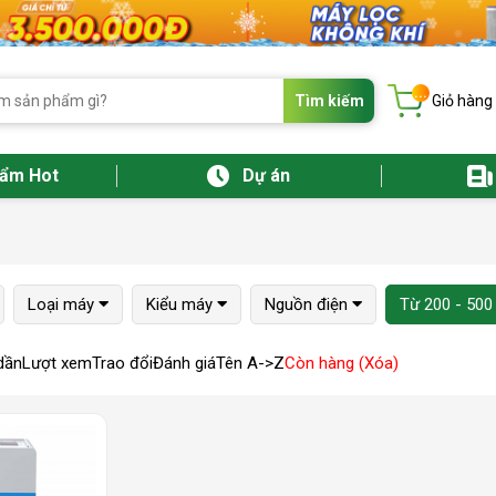
...
Tìm kiếm
Giỏ hàng
hẩm Hot
Dự án
Loại máy
Kiểu máy
Nguồn điện
Từ 200 - 500
dần
Lượt xem
Trao đổi
Đánh giá
Tên A->Z
Còn hàng (Xóa)