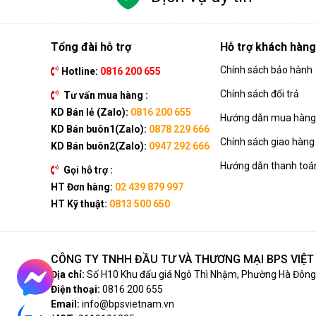
Tổng đài hỗ trợ
Hỗ trợ khách hàng
Chính sách bảo hành
Hotline:
0816 200 655
Chính sách đổi trả
Tư vấn mua hàng :
KD Bán lẻ (Zalo):
0816 200 655
Hướng dẫn mua hàng 
KD Bán buôn1(Zalo):
0878 229 666
Chính sách giao hàng
KD Bán buôn2(Zalo):
0947 292 666
Hướng dẫn thanh toá
Gọi hỗ trợ :
HT Đơn hàng:
02 439 879 997
HT Kỹ thuật:
0813 500 650
CÔNG TY TNHH ĐẦU TƯ VÀ THƯƠNG MẠI BPS VIỆ
Địa chỉ:
Số H10 Khu đấu giá Ngô Thì Nhậm, Phường Hà Đông,
Điện thoại:
0816 200 655
Email:
info@bpsvietnam.vn