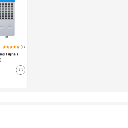
(1)
ệp Fujihaia
)