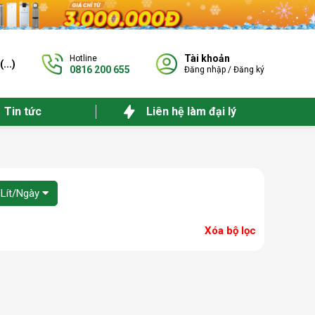
Tài khoản
Hotline
(
...
)
0816 200 655
Đăng nhập
/
Đăng ký
Tin tức
Liên hệ làm đại lý
 Lít/Ngày
Xóa bộ lọc