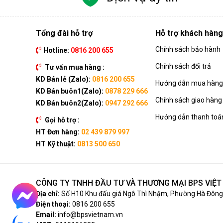
Tổng đài hỗ trợ
Hỗ trợ khách hàng
Chính sách bảo hành
Hotline:
0816 200 655
Chính sách đổi trả
Tư vấn mua hàng :
KD Bán lẻ (Zalo):
0816 200 655
Hướng dẫn mua hàng 
KD Bán buôn1(Zalo):
0878 229 666
Chính sách giao hàng
KD Bán buôn2(Zalo):
0947 292 666
Hướng dẫn thanh toá
Gọi hỗ trợ :
HT Đơn hàng:
02 439 879 997
HT Kỹ thuật:
0813 500 650
CÔNG TY TNHH ĐẦU TƯ VÀ THƯƠNG MẠI BPS VIỆ
Địa chỉ:
Số H10 Khu đấu giá Ngô Thì Nhậm, Phường Hà Đông,
Điện thoại:
0816 200 655
Email:
info@bpsvietnam.vn