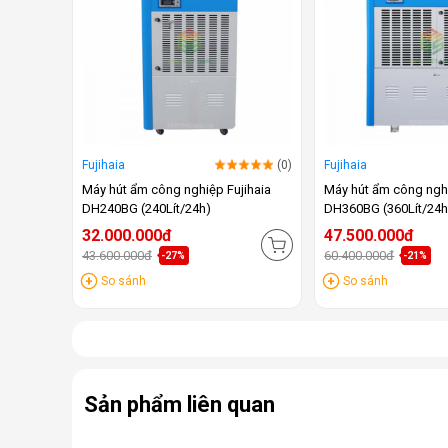
Fujihaia
(0)
Fujihaia
Máy hút ẩm công nghiệp Fujihaia
Máy hút ẩm công nghi
DH240BG (240Lít/24h)
DH360BG (360Lít/24h
32.000.000đ
47.500.000đ
43.600.000đ
60.400.000đ
-27%
-21%
So sánh
So sánh
Sản phẩm liên quan