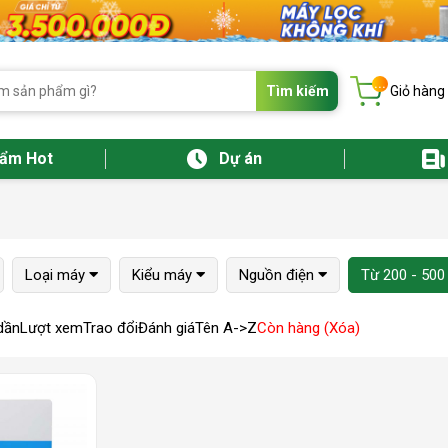
...
Tìm kiếm
Giỏ hàng
hẩm Hot
Dự án
Loại máy
Kiểu máy
Nguồn điện
Từ 200 - 500
dần
Lượt xem
Trao đổi
Đánh giá
Tên A->Z
Còn hàng (Xóa)