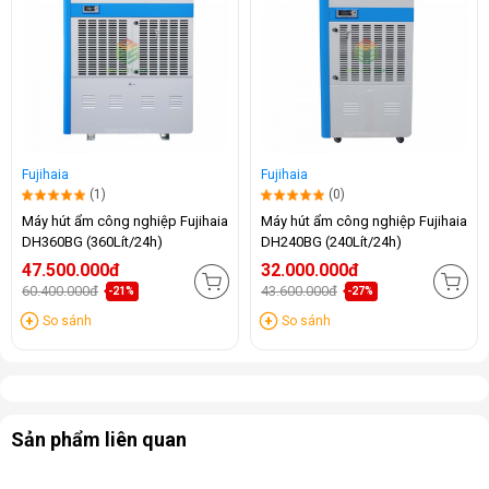
Fujihaia
Fujihaia
(1)
(0)
Máy hút ẩm công nghiệp Fujihaia
Máy hút ẩm công nghiệp Fujihaia
DH360BG (360Lít/24h)
DH240BG (240Lít/24h)
47.500.000đ
32.000.000đ
60.400.000đ
43.600.000đ
-21%
-27%
So sánh
So sánh
Sản phẩm liên quan