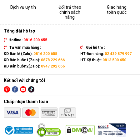
Dịch vụ uy tín
Đổi trả theo
Giao hàng
chính sách
toàn quốc
hãng
Tổng đài hỗ trợ
Hotline:
0816 200 655
Tư vấn mua hàng :
Gọi hỗ trợ :
KD Bán lẻ (Zalo):
0816 200 655
HT Đơn hàng:
02 439 879 997
KD Bán buôn1(Zalo):
0878 229 666
HT Kỹ thuật:
0813 500 650
KD Bán buôn2(Zalo):
0947 292 666
Kết nối với chúng tôi
Chấp nhận thanh toán