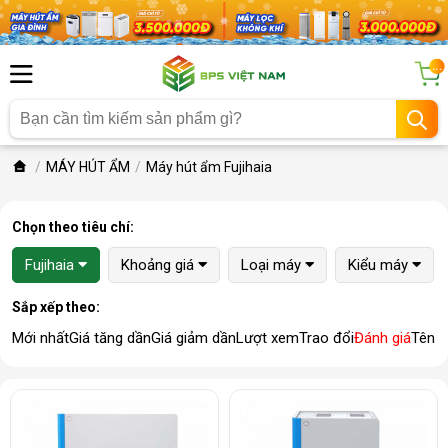
...
MÁY HÚT ẨM
Máy hút ẩm Fujihaia
Chọn theo tiêu chí:
Fujihaia
Khoảng giá
Loại máy
Kiểu máy
Sắp xếp theo:
Mới nhất
Giá tăng dần
Giá giảm dần
Lượt xem
Trao đổi
Đánh giá
Tên 