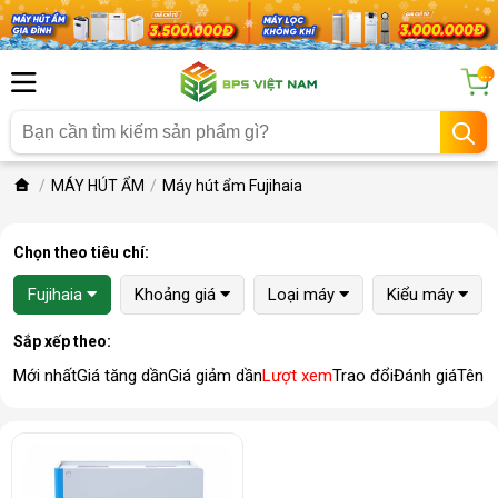
...
MÁY HÚT ẨM
Máy hút ẩm Fujihaia
Chọn theo tiêu chí:
Fujihaia
Khoảng giá
Loại máy
Kiểu máy
Sắp xếp theo:
Mới nhất
Giá tăng dần
Giá giảm dần
Lượt xem
Trao đổi
Đánh giá
Tên 