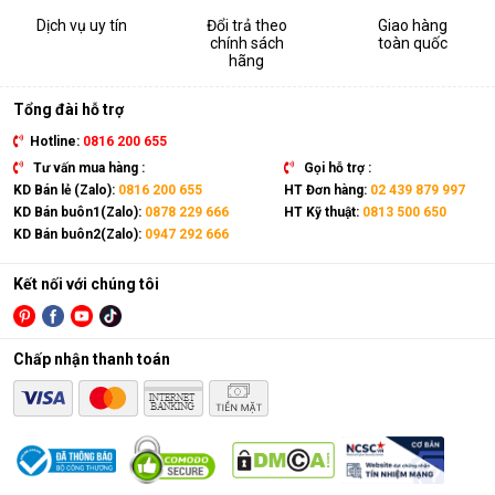
Dịch vụ uy tín
Đổi trả theo
Giao hàng
chính sách
toàn quốc
hãng
Tổng đài hỗ trợ
Hotline:
0816 200 655
Tư vấn mua hàng :
Gọi hỗ trợ :
KD Bán lẻ (Zalo):
0816 200 655
HT Đơn hàng:
02 439 879 997
KD Bán buôn1(Zalo):
0878 229 666
HT Kỹ thuật:
0813 500 650
KD Bán buôn2(Zalo):
0947 292 666
Kết nối với chúng tôi
Chấp nhận thanh toán