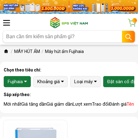
...
MÁY HÚT ẨM
Máy hút ẩm Fujihaia
Chọn theo tiêu chí:
Fujihaia
Khoảng giá
Loại máy
Đặt sàn cố địn
Sắp xếp theo:
Mới nhất
Giá tăng dần
Giá giảm dần
Lượt xem
Trao đổi
Đánh giá
Tên 