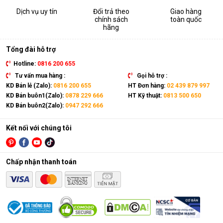
Dịch vụ uy tín
Đổi trả theo
Giao hàng
chính sách
toàn quốc
hãng
Tổng đài hỗ trợ
Hotline:
0816 200 655
Tư vấn mua hàng :
Gọi hỗ trợ :
KD Bán lẻ (Zalo):
0816 200 655
HT Đơn hàng:
02 439 879 997
KD Bán buôn1(Zalo):
0878 229 666
HT Kỹ thuật:
0813 500 650
KD Bán buôn2(Zalo):
0947 292 666
Kết nối với chúng tôi
Chấp nhận thanh toán