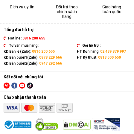
Dịch vụ uy tín
Đổi trả theo
Giao hàng
chính sách
toàn quốc
hãng
Tổng đài hỗ trợ
Hotline:
0816 200 655
Tư vấn mua hàng :
Gọi hỗ trợ :
KD Bán lẻ (Zalo):
0816 200 655
HT Đơn hàng:
02 439 879 997
KD Bán buôn1(Zalo):
0878 229 666
HT Kỹ thuật:
0813 500 650
KD Bán buôn2(Zalo):
0947 292 666
Kết nối với chúng tôi
Chấp nhận thanh toán