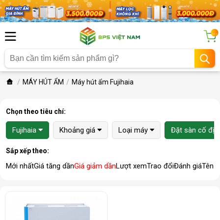
...
MÁY HÚT ẨM
Máy hút ẩm Fujihaia
Chọn theo tiêu chí:
Fujihaia
Khoảng giá
Loại máy
Đặt sàn cố địn
Sắp xếp theo:
Mới nhất
Giá tăng dần
Giá giảm dần
Lượt xem
Trao đổi
Đánh giá
Tên 