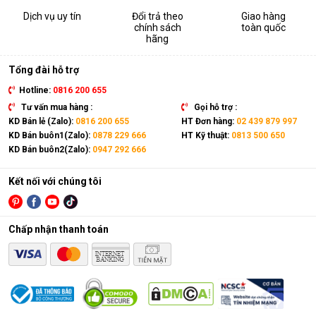
Dịch vụ uy tín
Đổi trả theo
Giao hàng
chính sách
toàn quốc
hãng
Tổng đài hỗ trợ
Hotline:
0816 200 655
Tư vấn mua hàng :
Gọi hỗ trợ :
KD Bán lẻ (Zalo):
0816 200 655
HT Đơn hàng:
02 439 879 997
KD Bán buôn1(Zalo):
0878 229 666
HT Kỹ thuật:
0813 500 650
KD Bán buôn2(Zalo):
0947 292 666
Kết nối với chúng tôi
Chấp nhận thanh toán