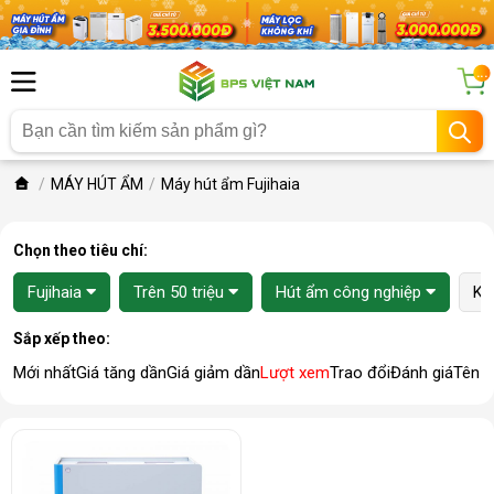
...
MÁY HÚT ẨM
Máy hút ẩm Fujihaia
Chọn theo tiêu chí:
Fujihaia
Trên 50 triệu
Hút ẩm công nghiệp
Ki
Sắp xếp theo:
Mới nhất
Giá tăng dần
Giá giảm dần
Lượt xem
Trao đổi
Đánh giá
Tên 