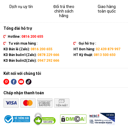
Dịch vụ uy tín
Đổi trả theo
Giao hàng
chính sách
toàn quốc
hãng
Tổng đài hỗ trợ
Hotline:
0816 200 655
Tư vấn mua hàng :
Gọi hỗ trợ :
KD Bán lẻ (Zalo):
0816 200 655
HT Đơn hàng:
02 439 879 997
KD Bán buôn1(Zalo):
0878 229 666
HT Kỹ thuật:
0813 500 650
KD Bán buôn2(Zalo):
0947 292 666
Kết nối với chúng tôi
Chấp nhận thanh toán