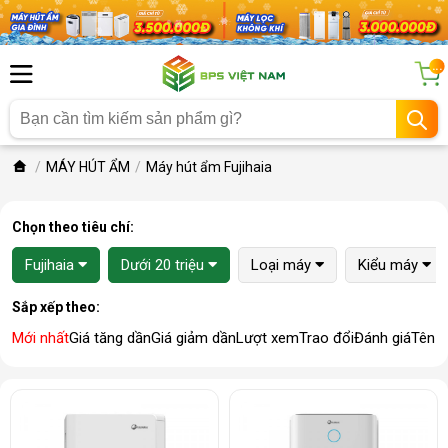
...
MÁY HÚT ẨM
Máy hút ẩm Fujihaia
Chọn theo tiêu chí:
Fujihaia
Dưới 20 triệu
Loại máy
Kiểu máy
Sắp xếp theo:
Mới nhất
Giá tăng dần
Giá giảm dần
Lượt xem
Trao đổi
Đánh giá
Tên 