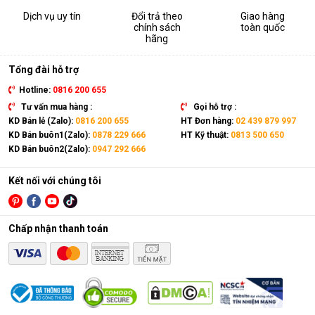
Dịch vụ uy tín
Đổi trả theo
Giao hàng
chính sách
toàn quốc
hãng
Tổng đài hỗ trợ
Hotline:
0816 200 655
Tư vấn mua hàng :
Gọi hỗ trợ :
KD Bán lẻ (Zalo):
0816 200 655
HT Đơn hàng:
02 439 879 997
KD Bán buôn1(Zalo):
0878 229 666
HT Kỹ thuật:
0813 500 650
KD Bán buôn2(Zalo):
0947 292 666
Kết nối với chúng tôi
Chấp nhận thanh toán