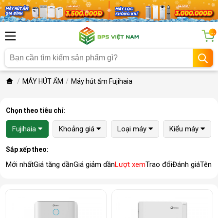
...
MÁY HÚT ẨM
Máy hút ẩm Fujihaia
Chọn theo tiêu chí:
Fujihaia
Khoảng giá
Loại máy
Kiểu máy
Sắp xếp theo:
Mới nhất
Giá tăng dần
Giá giảm dần
Lượt xem
Trao đổi
Đánh giá
Tên 