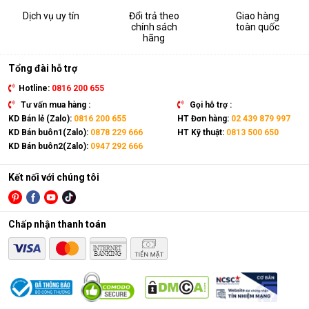
Dịch vụ uy tín
Đổi trả theo
Giao hàng
chính sách
toàn quốc
hãng
Tổng đài hỗ trợ
Hotline:
0816 200 655
Tư vấn mua hàng :
Gọi hỗ trợ :
KD Bán lẻ (Zalo):
0816 200 655
HT Đơn hàng:
02 439 879 997
KD Bán buôn1(Zalo):
0878 229 666
HT Kỹ thuật:
0813 500 650
KD Bán buôn2(Zalo):
0947 292 666
Kết nối với chúng tôi
Chấp nhận thanh toán