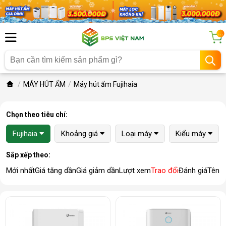
...
MÁY HÚT ẨM
Máy hút ẩm Fujihaia
Chọn theo tiêu chí:
Fujihaia
Khoảng giá
Loại máy
Kiểu máy
Sắp xếp theo:
Mới nhất
Giá tăng dần
Giá giảm dần
Lượt xem
Trao đổi
Đánh giá
Tên 