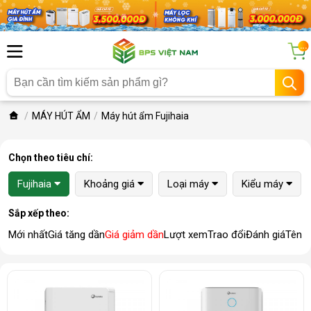
...
MÁY HÚT ẨM
Máy hút ẩm Fujihaia
Chọn theo tiêu chí:
Fujihaia
Khoảng giá
Loại máy
Kiểu máy
Sắp xếp theo:
Mới nhất
Giá tăng dần
Giá giảm dần
Lượt xem
Trao đổi
Đánh giá
Tên 