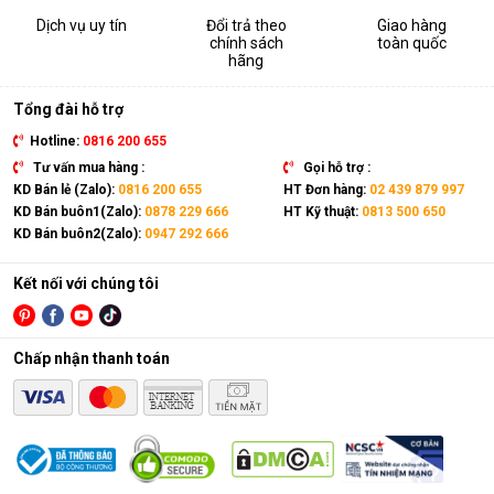
Dịch vụ uy tín
Đổi trả theo
Giao hàng
chính sách
toàn quốc
hãng
Tổng đài hỗ trợ
Hotline:
0816 200 655
Tư vấn mua hàng :
Gọi hỗ trợ :
KD Bán lẻ (Zalo):
0816 200 655
HT Đơn hàng:
02 439 879 997
KD Bán buôn1(Zalo):
0878 229 666
HT Kỹ thuật:
0813 500 650
KD Bán buôn2(Zalo):
0947 292 666
Kết nối với chúng tôi
Chấp nhận thanh toán