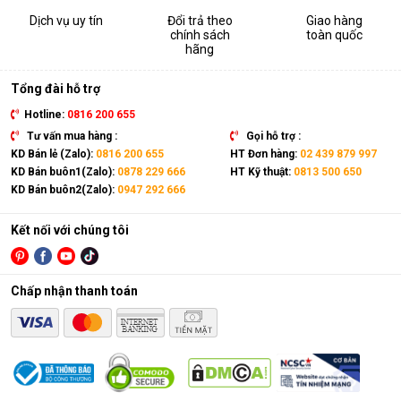
Dịch vụ uy tín
Đổi trả theo
Giao hàng
chính sách
toàn quốc
hãng
Tổng đài hỗ trợ
Hotline:
0816 200 655
Tư vấn mua hàng :
Gọi hỗ trợ :
KD Bán lẻ (Zalo):
0816 200 655
HT Đơn hàng:
02 439 879 997
KD Bán buôn1(Zalo):
0878 229 666
HT Kỹ thuật:
0813 500 650
KD Bán buôn2(Zalo):
0947 292 666
Kết nối với chúng tôi
Chấp nhận thanh toán