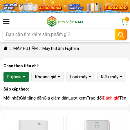
...
MÁY HÚT ẨM
Máy hút ẩm Fujihaia
Chọn theo tiêu chí:
Fujihaia
Khoảng giá
Loại máy
Kiểu máy
Sắp xếp theo:
Mới nhất
Giá tăng dần
Giá giảm dần
Lượt xem
Trao đổi
Đánh giá
Tên 