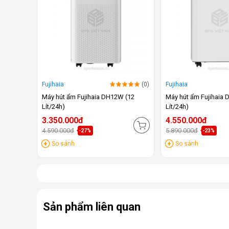
Fujihaia
(0)
Fujihaia
Máy hút ẩm Fujihaia DH12W (12
Máy hút ẩm Fujihaia 
Lít/24h)
Lít/24h)
3.350.000đ
4.550.000đ
4.590.000đ
5.890.000đ
-27%
-23%
So sánh
So sánh
Sản phẩm liên quan