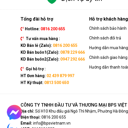
Tổng đài hỗ trợ
Hỗ trợ khách hàng
Chính sách bảo hành
Hotline:
0816 200 655
Chính sách đổi trả
Tư vấn mua hàng :
KD Bán lẻ (Zalo):
0816 200 655
Hướng dẫn mua hàng 
KD Bán buôn1(Zalo):
0878 229 666
Chính sách giao hàng
KD Bán buôn2(Zalo):
0947 292 666
Hướng dẫn thanh toá
Gọi hỗ trợ :
HT Đơn hàng:
02 439 879 997
HT Kỹ thuật:
0813 500 650
CÔNG TY TNHH ĐẦU TƯ VÀ THƯƠNG MẠI BPS VIỆ
Địa chỉ:
Số H10 Khu đấu giá Ngô Thì Nhậm, Phường Hà Đông,
Điện thoại:
0816 200 655
Email:
info@bpsvietnam.vn