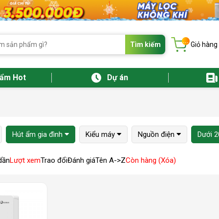
...
Tìm kiếm
Giỏ hàng
hẩm Hot
Dự án
Hút ẩm gia đình
Kiểu máy
Nguồn điện
Dưới 2
dần
Lượt xem
Trao đổi
Đánh giá
Tên A->Z
Còn hàng (Xóa)