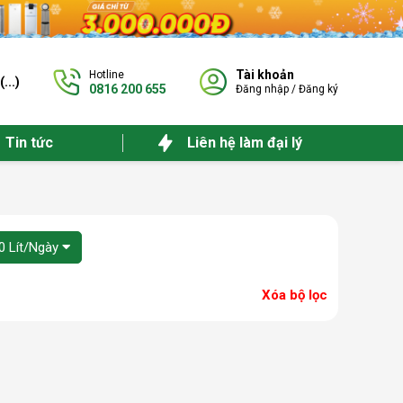
Tài khoản
Hotline
(
...
)
0816 200 655
Đăng nhập
/
Đăng ký
Tin tức
Liên hệ làm đại lý
0 Lít/Ngày
Xóa bộ lọc